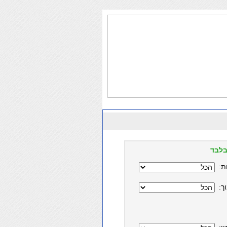
בלבד
ת:
ך: