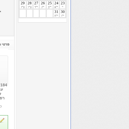
29
28
27
26
25
24
23
י'
י"א
י"ב
י"ג
י"ד
ט"ו
ט"ז
30
31
י
י"ז
י"ח
פרטי ההשתלמות - 184 - חווה 
4
ער
ז
רפל
כ