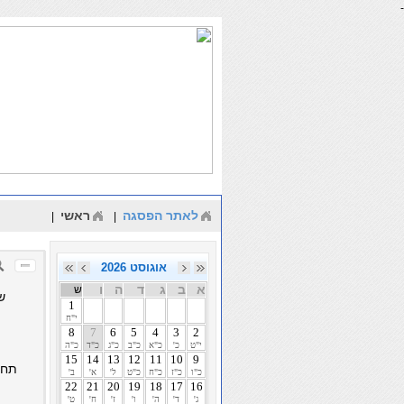
-
לאתר הפסגה
ראשי
|
|
אוגוסט 2026
א
ב
ג
ד
ה
ו
ש
ש
1
י"ח
8
7
6
5
4
3
2
י"ט
כ'
כ"א
כ"ב
כ"ג
כ"ד
כ"ה
15
14
13
12
11
10
9
תחו
כ"ו
כ"ז
כ"ח
כ"ט
ל'
א'
ב'
22
21
20
19
18
17
16
ג'
ד'
ה'
ו'
ז'
ח'
ט'