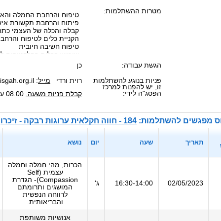
מטרות ההשתלמות:
הגשת עבודה:
כן
פניות בנוגע להשתלמות
רוית ורדי
מייל
:
isgah.org.il
זו, יש להפנות למרכז
הפסג"ה לידי:
קבלת פניות משעה:
08:00
עד
 מפגשים להשתלמות:
184 - חווה חקלאית ערוגות רבקה - זיכרון יעקב - רפלקציה וחמלה בחינוך
תאריך
שעה
יום
נושא
הכרות, מהי חמלה וחמלה
עצמית (Self
Compassion)- הגדרת
02/05/2023
16:30-14:00
ג'
המושגים ותרומתם
לרווחה הנפשית
והבריאותית.
אנושיות משותפת