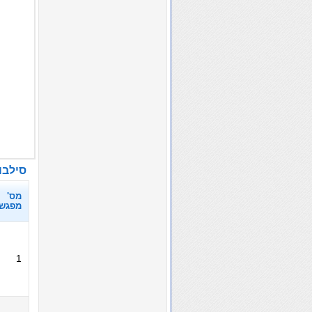
סילבוס
מס'
מפגש
1